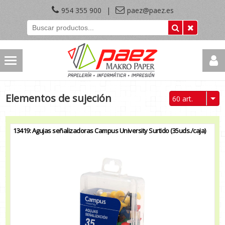
954 355 900
|
paez@paez.es
Elementos de sujeción
60 art.
13419: Agujas señalizadoras Campus University Surtido (35uds./caja)