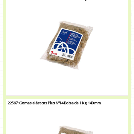
22597: Gomas elásticas Plus Nº14 Bolsa de 1 Kg. 140 mm.