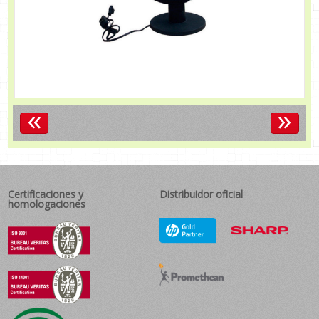
«
»
Certificaciones y
Distribuidor oficial
homologaciones