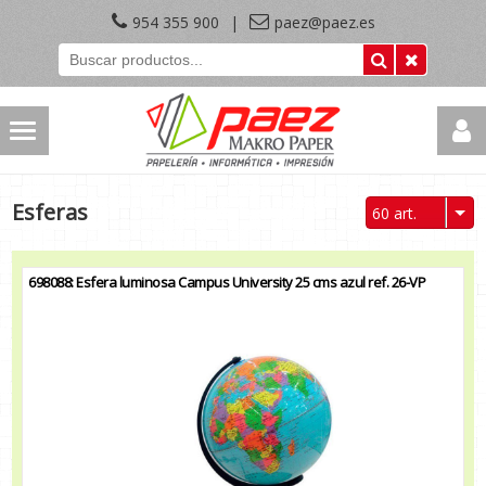
954 355 900
|
paez@paez.es
Esferas
60 art.
698088: Esfera luminosa Campus University 25 cms azul ref. 26-VP