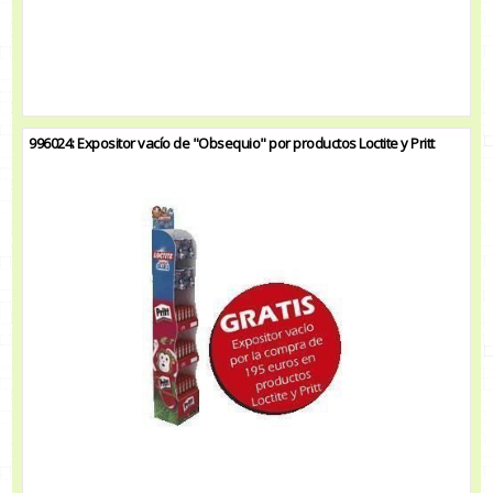
996024: Expositor vacío de "Obsequio" por productos Loctite y Pritt