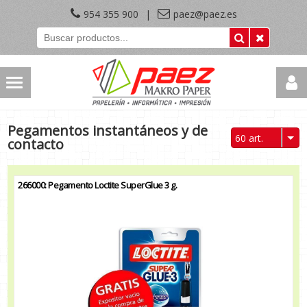
954 355 900
|
paez@paez.es
Pegamentos instantáneos y de
60 art.
contacto
266000: Pegamento Loctite SuperGlue 3 g.