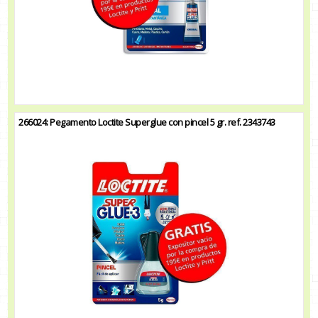
266024: Pegamento Loctite Superglue con pincel 5 gr. ref. 2343743