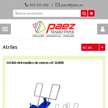
954 355 900
|
paez@paez.es
Atriles
60 art.
341400: Atril metálico de colores ref. 326995