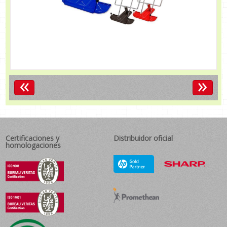
«
»
Certificaciones y
Distribuidor oficial
homologaciones