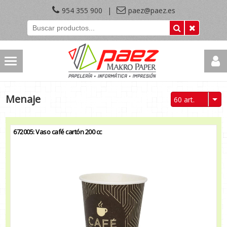
954 355 900
|
paez@paez.es
Menaje
60 art.
672005: Vaso café cartón 200 cc