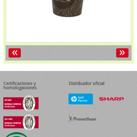
«
»
Certificaciones y
Distribuidor oficial
homologaciones