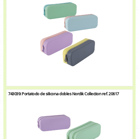
743039: Portatodo de silicona dobles Nordik Collection ref. 20617