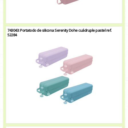
743043: Portatodo de silicona Serenity Dohe cuádruple pastel ref.
52284