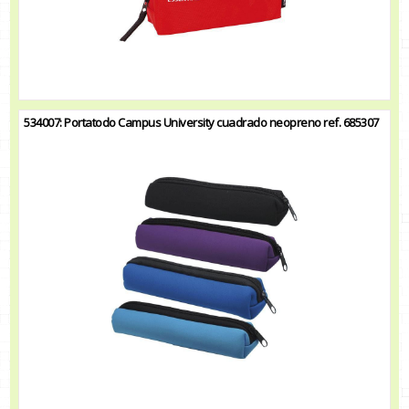
534007: Portatodo Campus University cuadrado neopreno ref. 685307