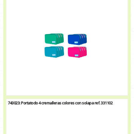
743023: Portatodo 4 cremalleras colores con solapa ref. 331102