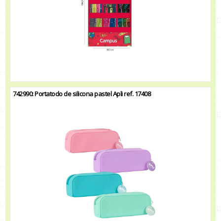
742990: Portatodo de silicona pastel Apli ref. 17408