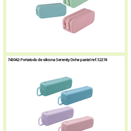
743042: Portatodo de silicona Serenity Dohe pastel ref. 52274