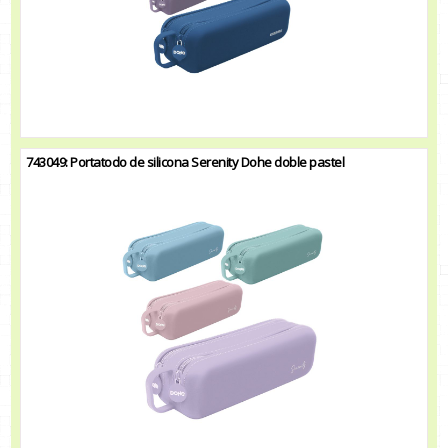
743049: Portatodo de silicona Serenity Dohe doble pastel