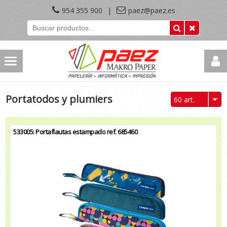
954 355 900
|
paez@paez.es
Portatodos y plumiers
60 art.
533005: Portaflautas estampado ref. 685460