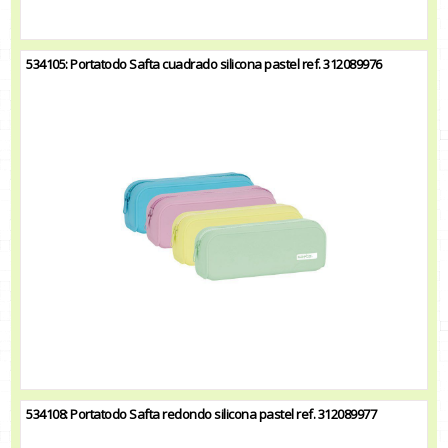
534105: Portatodo Safta cuadrado silicona pastel ref. 312089976
534108: Portatodo Safta redondo silicona pastel ref. 312089977