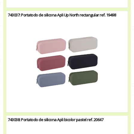
743037: Portatodo de silicona Apli Up North rectangular ref. 19498
743038: Portatodo de silicona Apli bicolor pastel ref. 20647