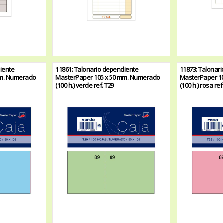
iente
11861: Talonario dependiente
11873: Talonar
mm. Numerado
MasterPaper 105 x 50 mm. Numerado
MasterPaper 1
(100 h.) verde ref. T29
(100 h.) rosa ref