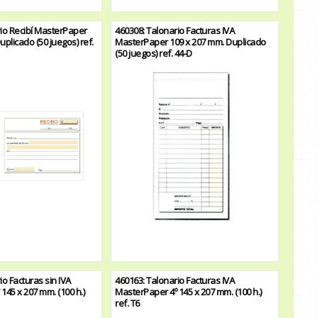
rio Recibí MasterPaper
460308: Talonario Facturas IVA
uplicado (50 juegos) ref.
MasterPaper 109 x 207 mm. Duplicado
(50 juegos) ref. 44-D
io Facturas sin IVA
460163: Talonario Facturas IVA
145 x 207 mm. (100 h.)
MasterPaper 4º 145 x 207 mm. (100 h.)
ref. T6