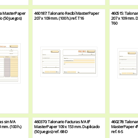
ga MasterPaper
460187: Talonario Recibí MasterPaper
460515: Talona
do (50 juegos)
207 x 109 mm. (100 h.) ref. T16
207 x 109 mm. D
T60
s sin IVA
460370: Talonario Facturas IVA 8º
460278: Talonar
 mm. (100 h.)
MasterPaper 109 x 153 mm. Duplicado
MasterPaper 4º 
(50 juegos) ref. 68-D
ref. 6-S