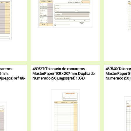
mareros
460527: Talonario de camareros
460540: Talona
3 mm.
MasterPaper 109 x 207 mm. Duplicado
MasterPaper 8º 
uegos) ref. 88-
Numerado (50 juegos) ref. 100-D
Numerado (50 ju