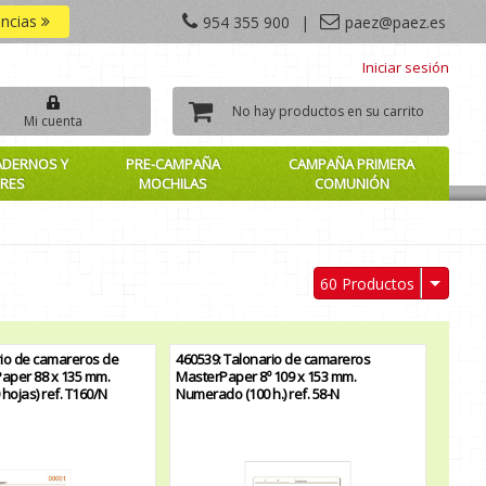
encias
954 355 900
|
paez@paez.es
Iniciar sesión
No hay productos en su carrito
Mi cuenta
ADERNOS Y
PRE-CAMPAÑA
CAMPAÑA PRIMERA
RES
MOCHILAS
COMUNIÓN
60 Productos
rio de camareros de
460539: Talonario de camareros
Paper 88 x 135 mm.
MasterPaper 8º 109 x 153 mm.
ojas) ref. T160/N
Numerado (100 h.) ref. 58-N