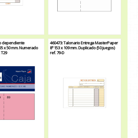
io dependiente
460473: Talonario Entrega MasterPaper
05 x 50 mm. Numerado
8º 153 x 109 mm. Duplicado (50 juegos)
. T29
ref. 79-D