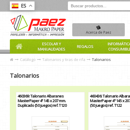
ES
Acerca de Paez
ESCOLAR Y
INFORMÁTIC
REGALOS
MANUALIDADES
CONSUMIBL
Catálogo
Talonarios y tiras de rifa
Talonarios
Talonarios
460369: Talonario Albaranes
460436: Talonario Albar
MasterPaper 4º 145 x 207 mm.
MasterPaper 4º 145 x 207
Duplicado (50 juegos) ref. T120
(50 juegos) ref. T122