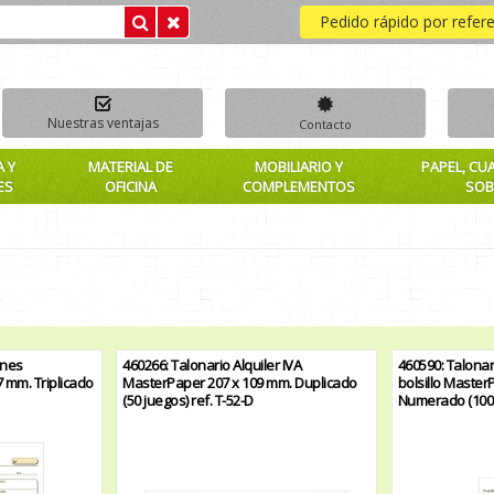
Pedido rápido por refer
Nuestras ventajas
Contacto
A Y
MATERIAL DE
MOBILIARIO Y
PAPEL, CU
ES
OFICINA
COMPLEMENTOS
SOB
anes
460266: Talonario Alquiler IVA
460590: Talona
 mm. Triplicado
MasterPaper 207 x 109 mm. Duplicado
bolsillo Master
(50 juegos) ref. T-52-D
Numerado (100 h