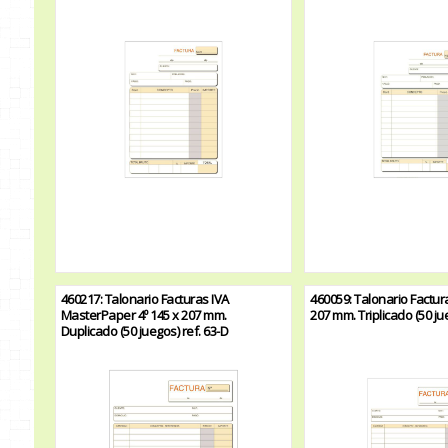
460217: Talonario Facturas IVA
460059: Talonario Factura
MasterPaper 4º 145 x 207 mm.
207 mm. Triplicado (50 ju
Duplicado (50 juegos) ref. 63-D