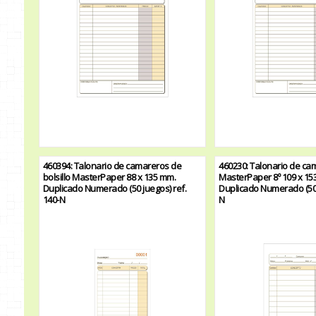
460394: Talonario de camareros de
460230: Talonario de ca
bolsillo MasterPaper 88 x 135 mm.
MasterPaper 8º 109 x 15
Duplicado Numerado (50 juegos) ref.
Duplicado Numerado (50 j
140-N
N