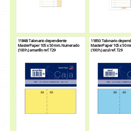
11848: Talonario dependiente
11850: Talonario depend
MasterPaper 105 x 50 mm. Numerado
MasterPaper 105 x 50 
(100 h.) amarillo ref. T29
(100 h.) azul ref. T29