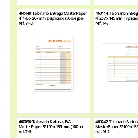
460448: Talonario Entrega MasterPaper
460114: Talonario Entre
4º 145 x 207 mm. Duplicado (50 juegos)
4º 207 x 145 mm. Triplica
ref. 91-D
ref. T47
460096: Talonario Facturas IVA
460242: Talonario Factura
MasterPaper 8º 109 x 153 mm. (100 h.)
MasterPaper 8º 109 x 153
ref. T46
ref. 46-S