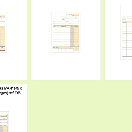
s IVA 4º 145 x
egos) ref. T65