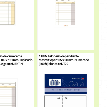
rio de camareros
11836: Talonario dependiente
109 x 153 mm. Triplicado
MasterPaper 105 x 50 mm. Numerado
egos) ref. 89-T-N
(100 h.) blanco ref. T29