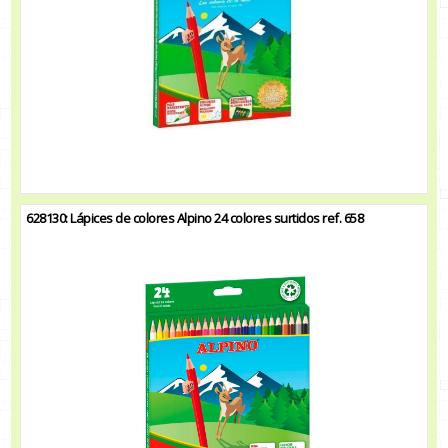
628130: Lápices de colores Alpino 24 colores surtidos ref. 658