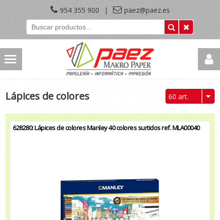
954 355 900
|
paez@paez.es
Lápices de colores
60 art.
628280: Lápices de colores Manley 40 colores surtidos ref. MLA00040