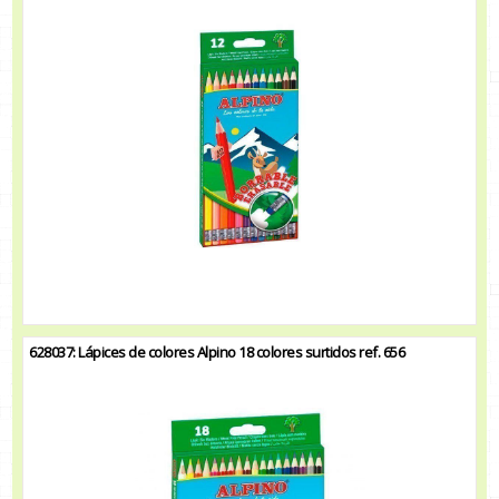
628037: Lápices de colores Alpino 18 colores surtidos ref. 656