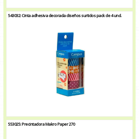
543032: Cinta adhesiva decorada diseños surtidos pack de 4 und.
553025: Precintadora Makro Paper 270