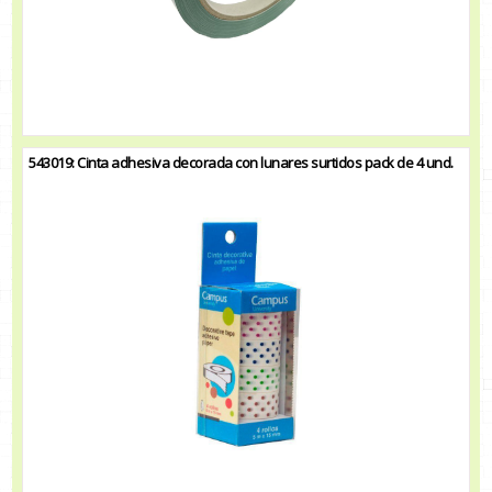
543019: Cinta adhesiva decorada con lunares surtidos pack de 4 und.