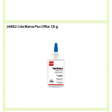
264052: Cola Blanca Plus Office 125 g.