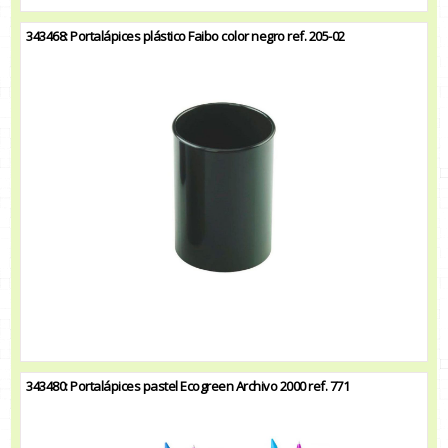
343468: Portalápices plástico Faibo color negro ref. 205-02
343480: Portalápices pastel Ecogreen Archivo 2000 ref. 771