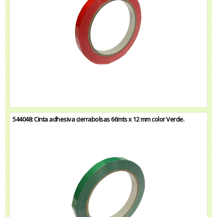
544048: Cinta adhesiva cierrabolsas 66mts x 12 mm color Verde.