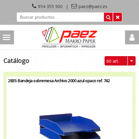
954 355 900
|
paez@paez.es
Catálogo
60 art.
2835: Bandeja sobremesa Archivo 2000 azul opaco ref. 742