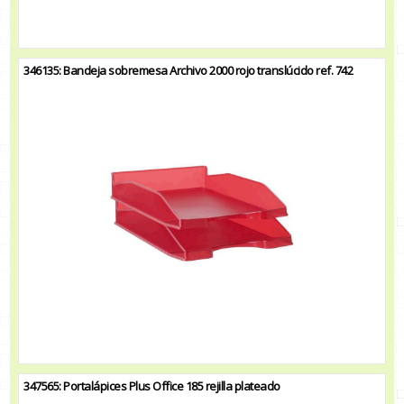
346135: Bandeja sobremesa Archivo 2000 rojo translúcido ref. 742
347565: Portalápices Plus Office 185 rejilla plateado