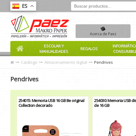
ES
Acerca de Paez
ESCOLAR Y
INFORMÁTIC
REGALOS
MANUALIDADES
CONSUMIBL
Catálogo
Almacenamiento digital
Pendrives
Pendrives
254015: Memoria USB 16 GB Be original
254030: Memoria USB di
Collection decorado
de 16 GB