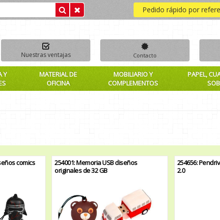
Pedido rápido por refer
Nuestras ventajas
Contacto
A Y
MATERIAL DE
MOBILIARIO Y
PAPEL, CU
ES
OFICINA
COMPLEMENTOS
SOB
seños comics
254001: Memoria USB diseños
254656: Pendri
originales de 32 GB
2.0