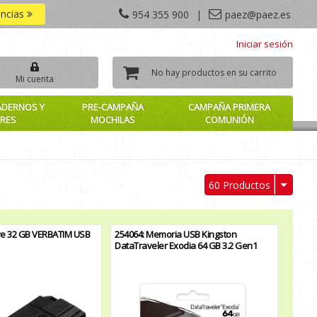
encias
954 355 900
|
paez@paez.es
Iniciar sesión
No hay productos en su carrito
Mi cuenta
ADERNOS Y
PRE-CAMPAÑA
CAMPAÑA PRIMERA
RES
MOCHILAS
COMUNIÓN
60 Productos
ve 32 GB VERBATIM USB
254064: Memoria USB Kingston
DataTraveler Exodia 64 GB 3.2 Gen1