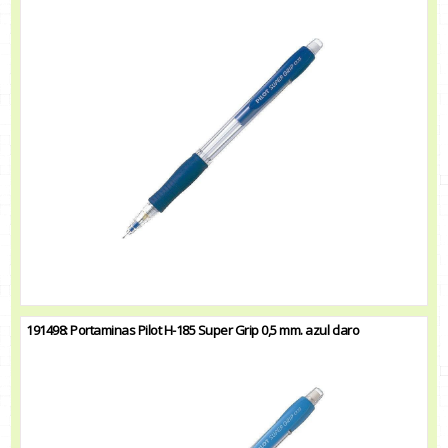
191498: Portaminas Pilot H-185 Super Grip 0,5 mm. azul claro