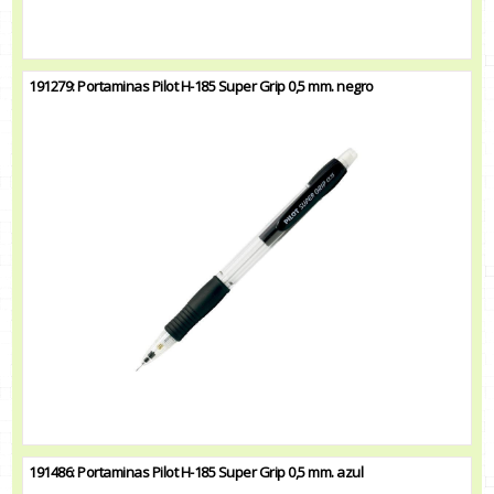
191279: Portaminas Pilot H-185 Super Grip 0,5 mm. negro
191486: Portaminas Pilot H-185 Super Grip 0,5 mm. azul