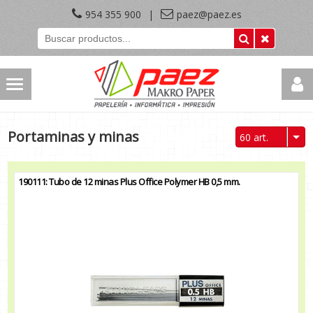
954 355 900
|
paez@paez.es
Portaminas y minas
60 art.
190111: Tubo de 12 minas Plus Office Polymer HB 0,5 mm.