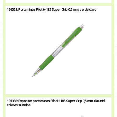
191528: Portaminas Pilot H-185 Super Grip 0,5 mm. verde claro
191383: Expositor portaminas Pilot H-185 Super Grip 0,5 mm. 60 unid.
colores surtidos