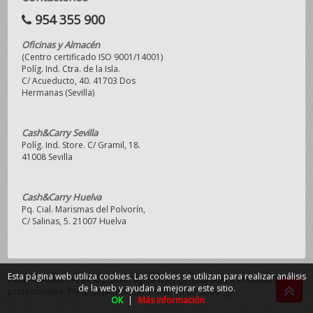
954 355 900
Oficinas y Almacén
(Centro certificado ISO 9001/14001)
Políg. Ind. Ctra. de la Isla.
C/ Acueducto, 40. 41703 Dos
Hermanas (Sevilla)
Cash&Carry Sevilla
Políg. Ind. Store. C/ Gramil, 18.
41008 Sevilla
Cash&Carry Huelva
Pq. Cial. Marismas del Polvorín,
C/ Salinas, 5. 21007 Huelva
Esta página web utiliza cookies. Las cookies se utilizan para realizar análisis
PAEZ - MAKRO PAPER © 2026 - Página Web dirigida sólo a empresas y
de la web y ayudan a mejorar este sitio.
profesionales. Precios IVA incluido.
Powered by Sellforge
.
OK
|
Más información