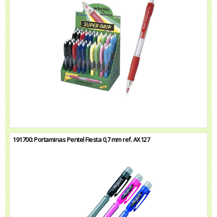
191700: Portaminas Pentel Fiesta 0,7 mm ref. AX127