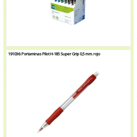
191036: Portaminas Pilot H-185 Super Grip 0,5 mm. rojo