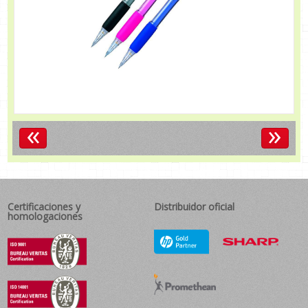
«
»
Certificaciones y
Distribuidor oficial
homologaciones