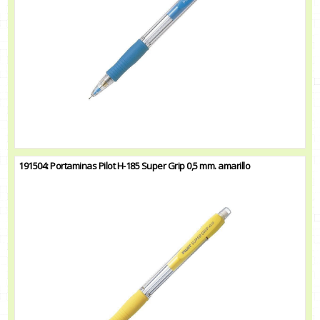
191504: Portaminas Pilot H-185 Super Grip 0,5 mm. amarillo