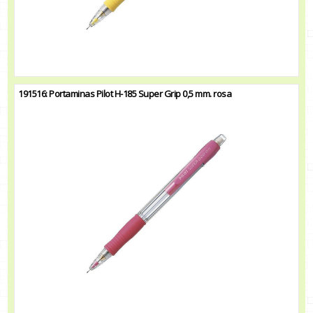
191516: Portaminas Pilot H-185 Super Grip 0,5 mm. rosa