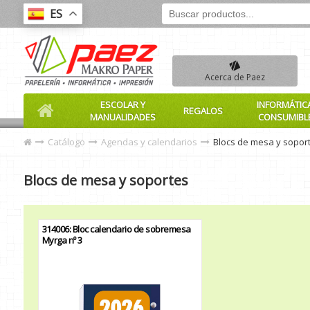
ES
Acerca de Paez
ESCOLAR Y
INFORMÁTIC
REGALOS
MANUALIDADES
CONSUMIBL
Catálogo
Agendas y calendarios
Blocs de mesa y sopor
Blocs de mesa y soportes
314006: Bloc calendario de sobremesa
Myrga nº 3