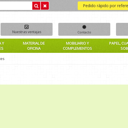
Pedido rápido por refer
Nuestras ventajas
Contacto
A Y
MATERIAL DE
MOBILIARIO Y
PAPEL, CU
ES
OFICINA
COMPLEMENTOS
SOB
tes