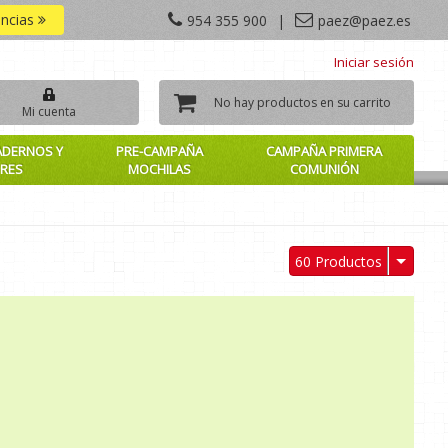
encias
954 355 900
|
paez@paez.es
Iniciar sesión
No hay productos en su carrito
Mi cuenta
ADERNOS Y
PRE-CAMPAÑA
CAMPAÑA PRIMERA
RES
MOCHILAS
COMUNIÓN
60 Productos