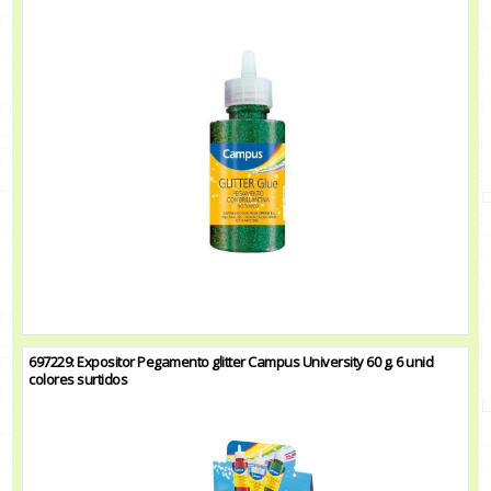
697229: Expositor Pegamento glitter Campus University 60 g. 6 unid
colores surtidos