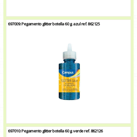
697009: Pegamento glitter botella 60 g. azul ref. 862125
697010: Pegamento glitter botella 60 g. verde ref. 862126