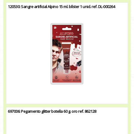
120530: Sangre artificial Alpino 15 ml. blíster 1 unid. ref. DL-000264
697006: Pegamento glitter botella 60 g. oro ref. 862128