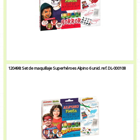
120498: Set de maquillaje Superhéroes Alpino 6 unid. ref. DL-000108