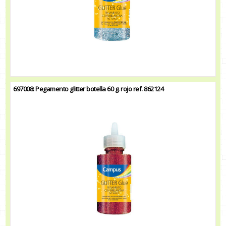
697008: Pegamento glitter botella 60 g. rojo ref. 862124