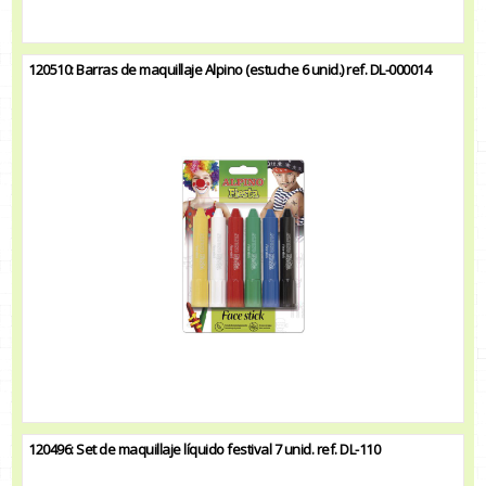
120510: Barras de maquillaje Alpino (estuche 6 unid.) ref. DL-000014
120496: Set de maquillaje líquido festival 7 unid. ref. DL-110