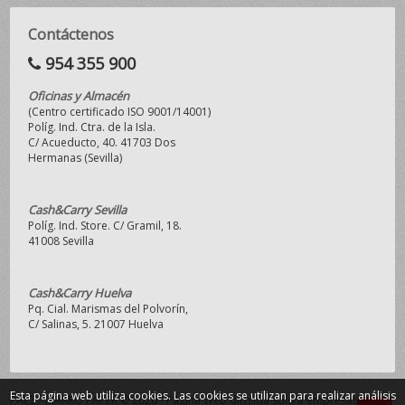
Contáctenos
954 355 900
Oficinas y Almacén
(Centro certificado ISO 9001/14001)
Políg. Ind. Ctra. de la Isla.
C/ Acueducto, 40. 41703 Dos
Hermanas (Sevilla)
Cash&Carry Sevilla
Políg. Ind. Store. C/ Gramil, 18.
41008 Sevilla
Cash&Carry Huelva
Pq. Cial. Marismas del Polvorín,
C/ Salinas, 5. 21007 Huelva
Esta página web utiliza cookies. Las cookies se utilizan para realizar análisis
PAEZ - MAKRO PAPER © 2026 - Página Web dirigida sólo a empresas y