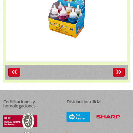
«
»
Certificaciones y
Distribuidor oficial
homologaciones