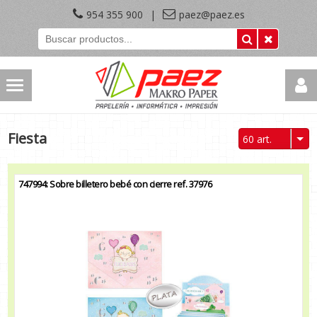
954 355 900
|
paez@paez.es
Fiesta
60 art.
747994: Sobre billetero bebé con cierre ref. 37976