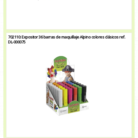
702110: Expositor 36 barras de maquillaje Alpino colores clásicos ref.
DL-000075