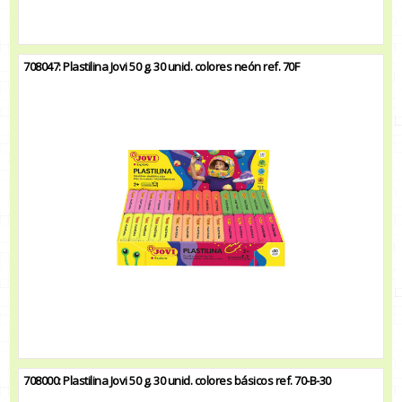
708047: Plastilina Jovi 50 g. 30 unid. colores neón ref. 70F
708000: Plastilina Jovi 50 g. 30 unid. colores básicos ref. 70-B-30