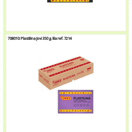
708010: Plastilina Jovi 350 g. lila ref. 7214