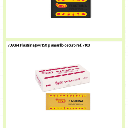
708084: Plastilina Jovi 150 g. amarillo oscuro ref. 7103