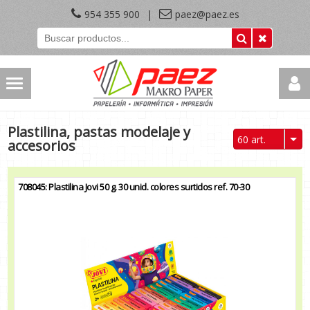
954 355 900
|
paez@paez.es
Plastilina, pastas modelaje y
60 art.
accesorios
708045: Plastilina Jovi 50 g. 30 unid. colores surtidos ref. 70-30