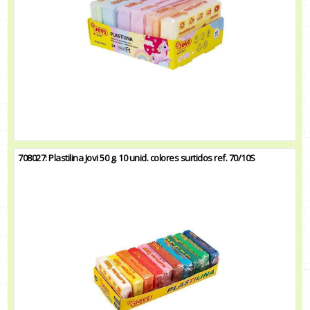
708027: Plastilina Jovi 50 g. 10 unid. colores surtidos ref. 70/10S