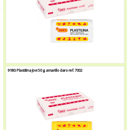
9180: Plastilina Jovi 50 g. amarillo claro ref. 7002