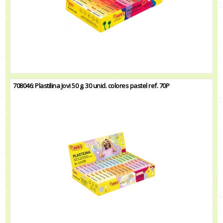
708046: Plastilina Jovi 50 g. 30 unid. colores pastel ref. 70P