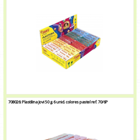
708026: Plastilina Jovi 50 g. 6 unid. colores pastel ref. 70/6P