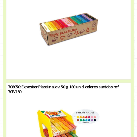
708050: Expositor Plastilina Jovi 50 g. 180 unid. colores surtidos ref.
70E/180