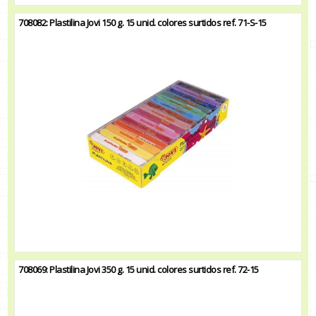
708082: Plastilina Jovi 150 g. 15 unid. colores surtidos ref. 71-S-15
708069: Plastilina Jovi 350 g. 15 unid. colores surtidos ref. 72-15