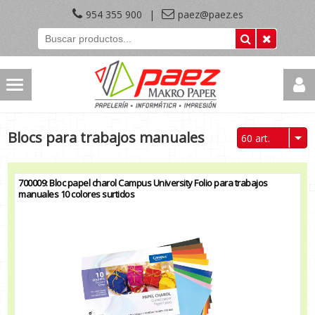
954 355 900
|
paez@paez.es
Blocs para trabajos manuales
60 art.
700009: Bloc papel charol Campus University Folio para trabajos
manuales 10 colores surtidos