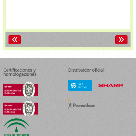
«
»
Certificaciones y
Distribuidor oficial
homologaciones