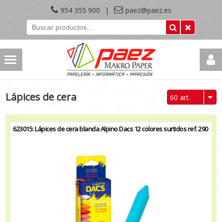
954 355 900
|
paez@paez.es
Lápices de cera
60 art.
623015: Lápices de cera blanda Alpino Dacs 12 colores surtidos ref. 290