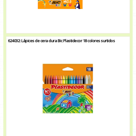
624032: Lápices de cera dura Bic Plastidecor 18 colores surtidos