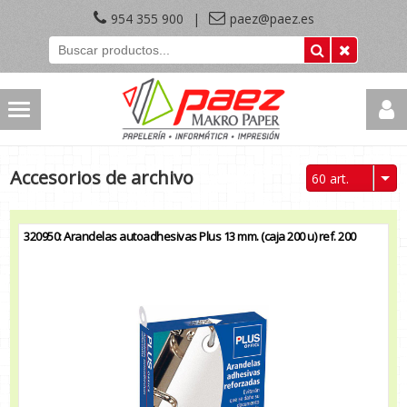
954 355 900
|
paez@paez.es
Accesorios de archivo
60 art.
320950: Arandelas autoadhesivas Plus 13 mm. (caja 200 u) ref. 200