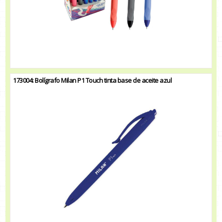
173004: Bolígrafo Milan P1 Touch tinta base de aceite azul