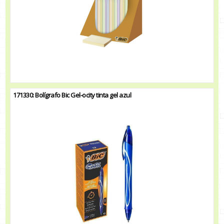
171330: Bolígrafo Bic Gel-ocity tinta gel azul