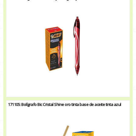
171105: Bolígrafo Bic Cristal Shine oro tinta base de aceite tinta azul