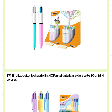
171134: Expositor bolígrafo Bic 4C Pastel tinta base de aceite 30 unid. 4
colores