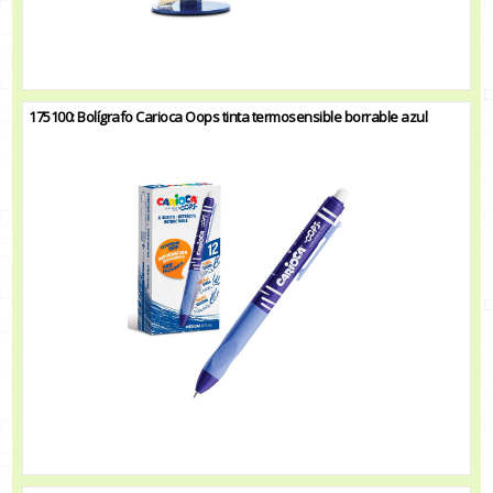
175100: Bolígrafo Carioca Oops tinta termosensible borrable azul