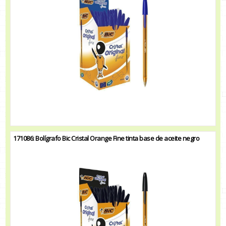
171086: Bolígrafo Bic Cristal Orange Fine tinta base de aceite negro