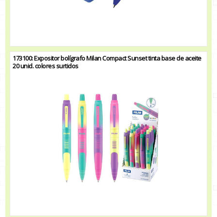
173100: Expositor bolígrafo Milan Compact Sunset tinta base de aceite
20 unid. colores surtidos