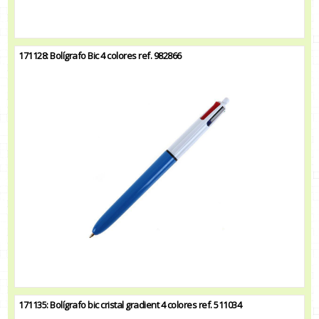
171128: Bolígrafo Bic 4 colores ref. 982866
171135: Bolígrafo bic cristal gradient 4 colores ref. 511034