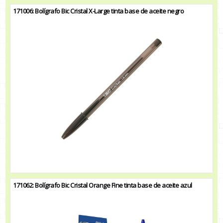
171006: Bolígrafo Bic Cristal X-Large tinta base de aceite negro
171062: Bolígrafo Bic Cristal Orange Fine tinta base de aceite azul