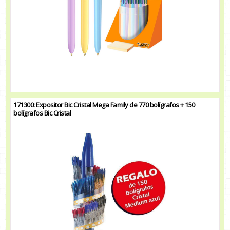
171300: Expositor Bic Cristal Mega Family de 770 bolígrafos + 150
bolígrafos Bic Cristal