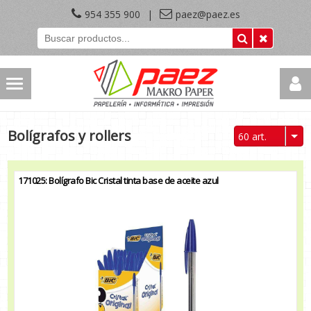
954 355 900
|
paez@paez.es
Bolígrafos y rollers
60 art.
171025: Bolígrafo Bic Cristal tinta base de aceite azul