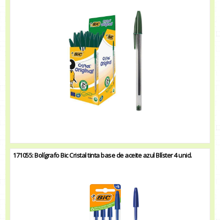
171055: Bolígrafo Bic Cristal tinta base de aceite azul Blíster 4 unid.