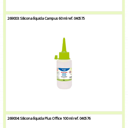
269003: Silicona líquida Campus 60 ml ref. 040575
269004: Silicona líquida Plus Office 100 ml ref. 040576