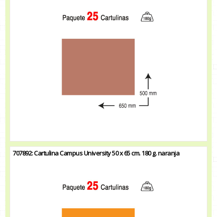
707892: Cartulina Campus University 50 x 65 cm. 180 g. naranja