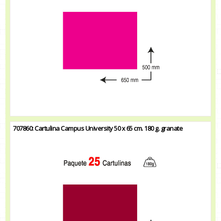
707860: Cartulina Campus University 50 x 65 cm. 180 g. granate