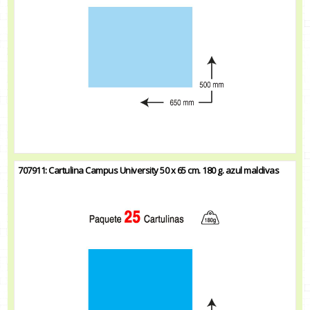
707911: Cartulina Campus University 50 x 65 cm. 180 g. azul maldivas