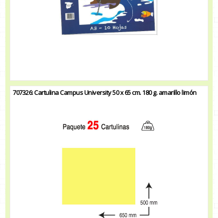
707326: Cartulina Campus University 50 x 65 cm. 180 g. amarillo limón