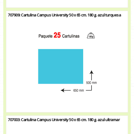
707909: Cartulina Campus University 50 x 65 cm. 180 g. azul turquesa
707003: Cartulina Campus University 50 x 65 cm. 180 g. azul ultramar