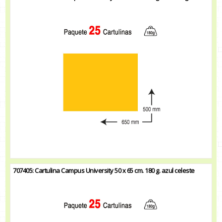
707405: Cartulina Campus University 50 x 65 cm. 180 g. azul celeste