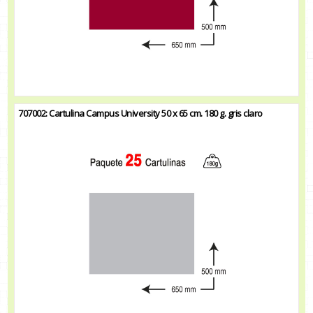
707002: Cartulina Campus University 50 x 65 cm. 180 g. gris claro