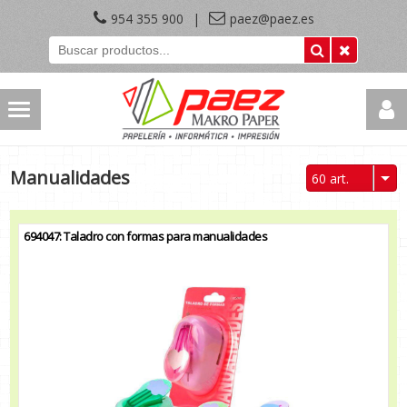
954 355 900
|
paez@paez.es
Manualidades
60 art.
694047: Taladro con formas para manualidades