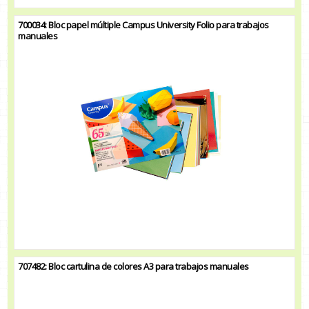
700034: Bloc papel múltiple Campus University Folio para trabajos
manuales
707482: Bloc cartulina de colores A3 para trabajos manuales