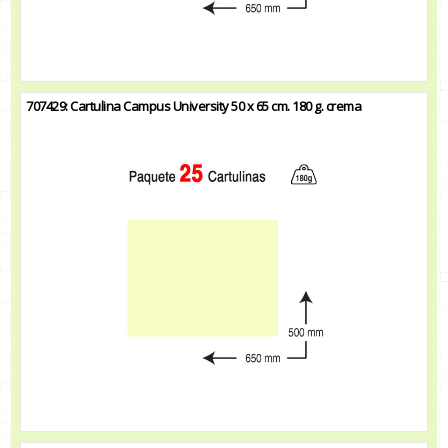
707429: Cartulina Campus University 50 x 65 cm. 180 g. crema