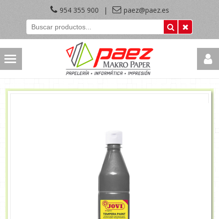
954 355 900
|
paez@paez.es