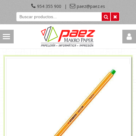
954 355 900
|
paez@paez.es