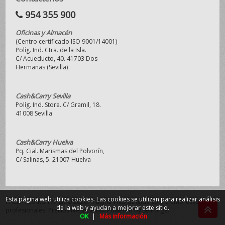
954 355 900
Oficinas y Almacén
(Centro certificado ISO 9001/14001)
Políg. Ind. Ctra. de la Isla.
C/ Acueducto, 40. 41703 Dos
Hermanas (Sevilla)
Cash&Carry Sevilla
Políg. Ind. Store. C/ Gramil, 18.
41008 Sevilla
Cash&Carry Huelva
Pq. Cial. Marismas del Polvorín,
C/ Salinas, 5. 21007 Huelva
Esta página web utiliza cookies. Las cookies se utilizan para realizar análisis
PAEZ - MAKRO PAPER © 2026 - Página Web dirigida sólo a empresas y
de la web y ayudan a mejorar este sitio.
profesionales. Precios IVA incluido.
Powered by Sellforge
.
OK
|
Más información