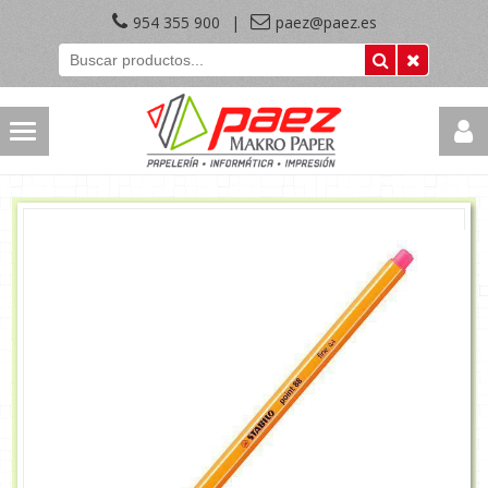
954 355 900
|
paez@paez.es