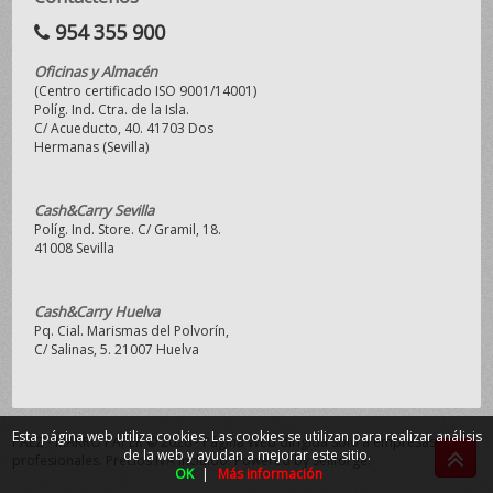
954 355 900
Oficinas y Almacén
(Centro certificado ISO 9001/14001)
Políg. Ind. Ctra. de la Isla.
C/ Acueducto, 40. 41703 Dos
Hermanas (Sevilla)
Cash&Carry Sevilla
Políg. Ind. Store. C/ Gramil, 18.
41008 Sevilla
Cash&Carry Huelva
Pq. Cial. Marismas del Polvorín,
C/ Salinas, 5. 21007 Huelva
Esta página web utiliza cookies. Las cookies se utilizan para realizar análisis
PAEZ - MAKRO PAPER © 2026 - Página Web dirigida sólo a empresas y
de la web y ayudan a mejorar este sitio.
profesionales. Precios IVA incluido.
Powered by Sellforge
.
OK
|
Más información