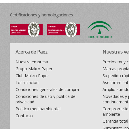
Certificaciones y homologaciones
Acerca de Paez
Nuestras ve
Nuestra empresa
Precios muy c
Grupo Makro Paper
Marcas propi
Club Makro Paper
Su pedido ráp
Localizacion
Asesoramiento
Condiciones generales de compra
Amplio surtid
Condiciones de uso y política de
Novedades y 
privacidad
continuament
Política medioambiental
Comprometido
ambiente
Contacto
Garantía total
Suministro int