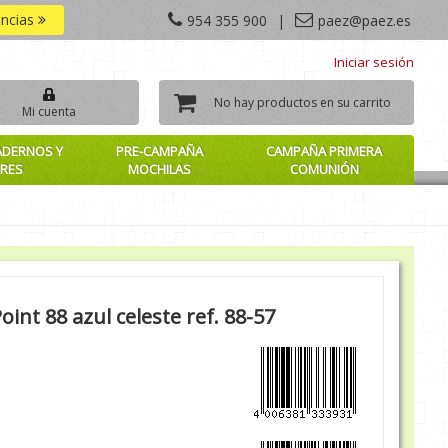
encias
954 355 900
|
paez@paez.es
Iniciar sesión
No hay productos en su carrito
Mi cuenta
ADERNOS Y
PRE-CAMPAÑA
CAMPAÑA PRIMERA
RES
MOCHILAS
COMUNIÓN
oint 88 azul celeste ref. 88-57