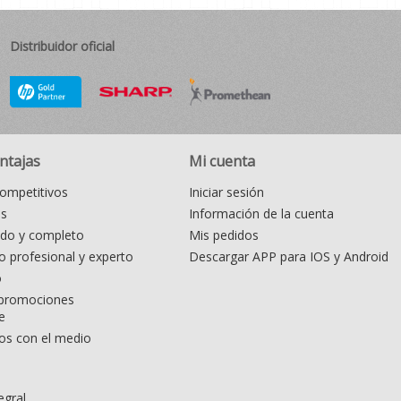
Distribuidor oficial
ntajas
Mi cuenta
ompetitivos
Iniciar sesión
as
Información de la cuenta
ido y completo
Mis pedidos
 profesional y experto
Descargar APP para IOS y Android
o
promociones
e
s con el medio
egral