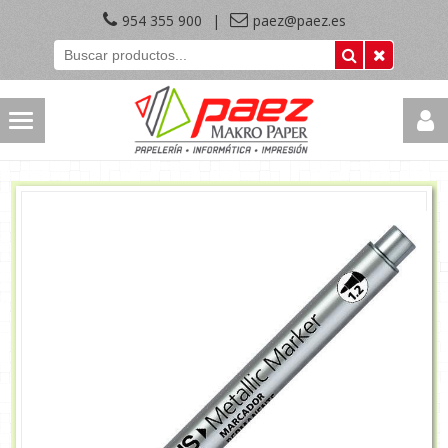
954 355 900
|
paez@paez.es