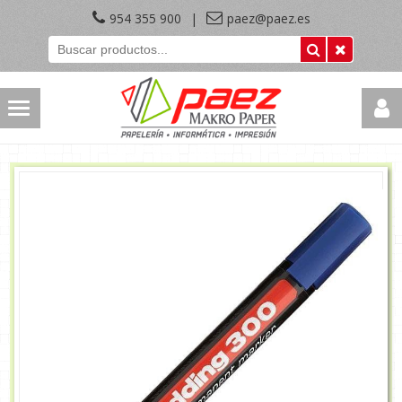
954 355 900
|
paez@paez.es