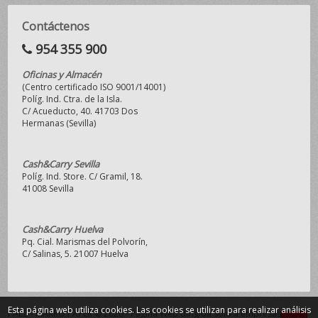
Contáctenos
954 355 900
Oficinas y Almacén
(Centro certificado ISO 9001/14001)
Políg. Ind. Ctra. de la Isla.
C/ Acueducto, 40. 41703 Dos
Hermanas (Sevilla)
Cash&Carry Sevilla
Políg. Ind. Store. C/ Gramil, 18.
41008 Sevilla
Cash&Carry Huelva
Pq. Cial. Marismas del Polvorín,
C/ Salinas, 5. 21007 Huelva
Esta página web utiliza cookies. Las cookies se utilizan para realizar análisis
PAEZ - MAKRO PAPER © 2026 - Página Web dirigida sólo a empresas y