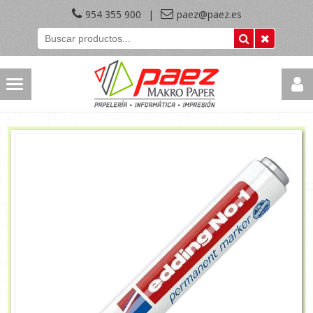
954 355 900
|
paez@paez.es