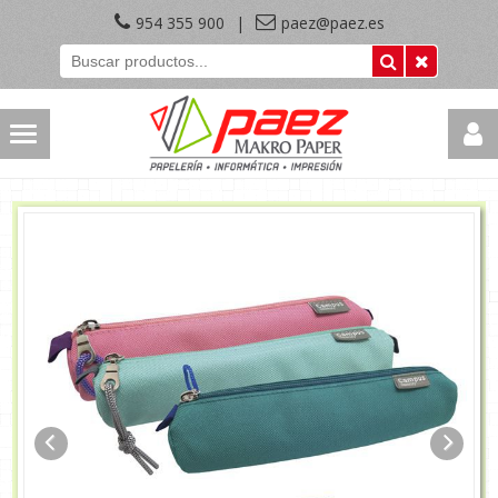
954 355 900
|
paez@paez.es