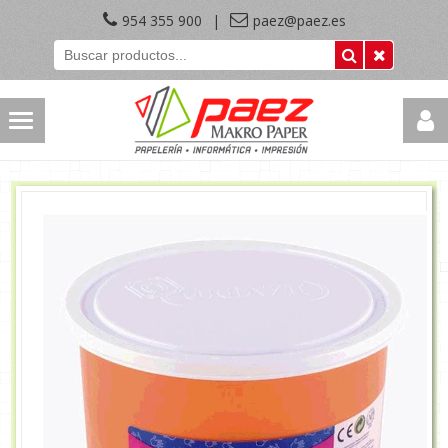
954 355 900
|
paez@paez.es