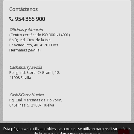
Contáctenos
954 355 900
Oficinas y Almacén
(Centro certificado ISO 9001/14001)
Políg. Ind. Ctra. de la Isla.
C/ Acueducto, 40. 41703 Dos
Hermanas (Sevilla)
Cash&Carry Sevilla
Políg. Ind. Store. C/ Gramil, 18.
41008 Sevilla
Cash&Carry Huelva
Pq. Cial. Marismas del Polvorín,
C/ Salinas, 5. 21007 Huelva
Esta página web utiliza cookies. Las cookies se utilizan para realizar análisis
PAEZ - MAKRO PAPER © 2026 - Página Web dirigida sólo a empresas y
de la web y ayudan a mejorar este sitio.