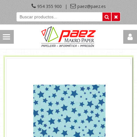
954 355 900
|
paez@paez.es