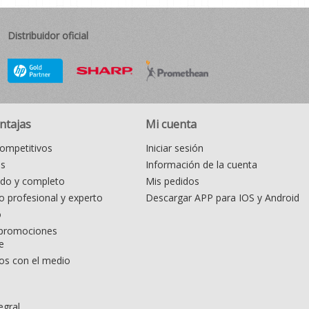
Distribuidor oficial
ntajas
Mi cuenta
ompetitivos
Iniciar sesión
as
Información de la cuenta
ido y completo
Mis pedidos
 profesional y experto
Descargar APP para IOS y Android
o
promociones
e
s con el medio
egral