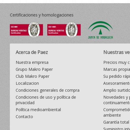
Certificaciones y homologaciones
Acerca de Paez
Nuestras ve
Nuestra empresa
Precios muy c
Grupo Makro Paper
Marcas propi
Club Makro Paper
Su pedido ráp
Localizacion
Asesoramiento
Condiciones generales de compra
Amplio surtid
Condiciones de uso y política de
Novedades y 
privacidad
continuament
Política medioambiental
Comprometido
ambiente
Contacto
Garantía total
Suministro int