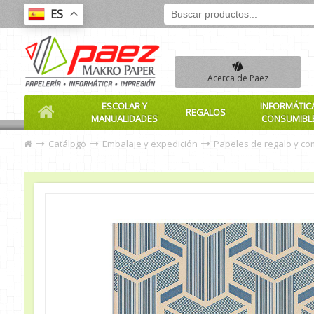
ES
Acerca de Paez
ESCOLAR Y
INFORMÁTIC
REGALOS
MANUALIDADES
CONSUMIBL
Catálogo
Embalaje y expedición
Papeles de regalo y c