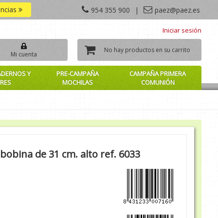
encias
954 355 900
|
paez@paez.es
Iniciar sesión
No hay productos en su carrito
Mi cuenta
ADERNOS Y
PRE-CAMPAÑA
CAMPAÑA PRIMERA
RES
MOCHILAS
COMUNIÓN
bobina de 31 cm. alto ref. 6033