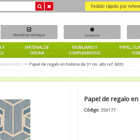
Pedido rápido por refer
Nuestras ventajas
Contacto
A Y
MATERIAL DE
MOBILIARIO Y
PAPEL, CU
ES
OFICINA
COMPLEMENTOS
SOB
omplementos
Papel de regalo en bobina de 31 cm. alto ref. 6033
Papel de regalo en 
Código:
356177