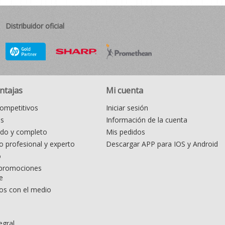
Distribuidor oficial
ntajas
Mi cuenta
ompetitivos
Iniciar sesión
as
Información de la cuenta
ido y completo
Mis pedidos
 profesional y experto
Descargar APP para IOS y Android
o
promociones
e
s con el medio
egral