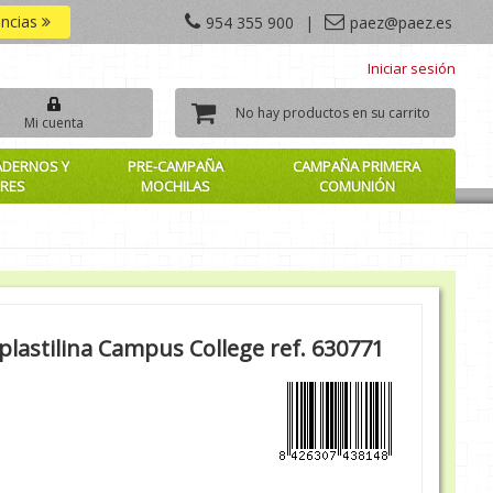
encias
954 355 900
|
paez@paez.es
Iniciar sesión
No hay productos en su carrito
Mi cuenta
ADERNOS Y
PRE-CAMPAÑA
CAMPAÑA PRIMERA
RES
MOCHILAS
COMUNIÓN
lastilina Campus College ref. 630771