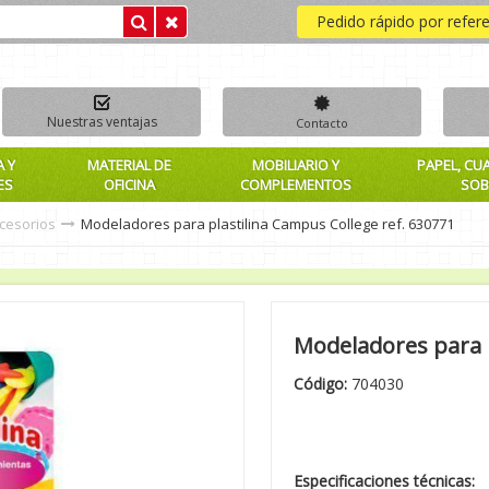
Pedido rápido por refer
Nuestras ventajas
Contacto
A Y
MATERIAL DE
MOBILIARIO Y
PAPEL, CU
ES
OFICINA
COMPLEMENTOS
SOB
ccesorios
Modeladores para plastilina Campus College ref. 630771
Modeladores para p
Código:
704030
Especificaciones técnicas: