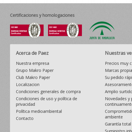
Certificaciones y homologaciones
Acerca de Paez
Nuestras ve
Nuestra empresa
Precios muy c
Grupo Makro Paper
Marcas propi
Club Makro Paper
Su pedido ráp
Localizacion
Asesoramiento
Condiciones generales de compra
Amplio surtid
Condiciones de uso y política de
Novedades y 
privacidad
continuament
Política medioambiental
Comprometido
ambiente
Contacto
Garantía total
Suministro int