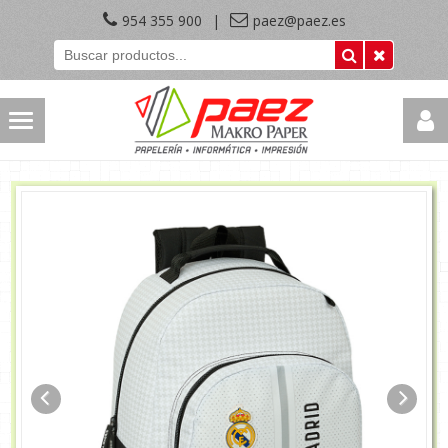
954 355 900
|
paez@paez.es