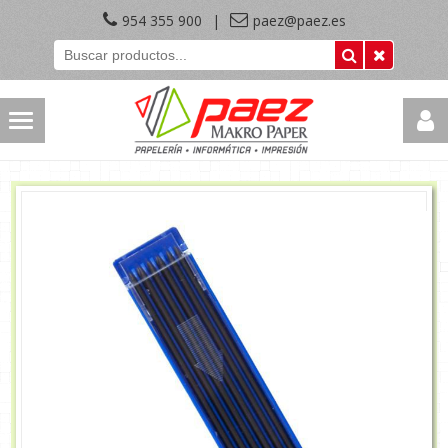
954 355 900
|
paez@paez.es