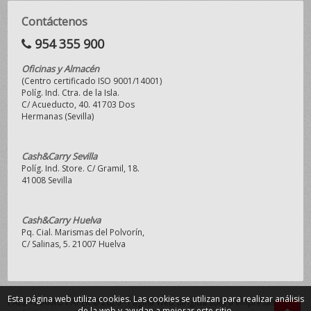
Contáctenos
954 355 900
Oficinas y Almacén
(Centro certificado ISO 9001/14001)
Políg. Ind. Ctra. de la Isla.
C/ Acueducto, 40. 41703 Dos
Hermanas (Sevilla)
Cash&Carry Sevilla
Políg. Ind. Store. C/ Gramil, 18.
41008 Sevilla
Cash&Carry Huelva
Pq. Cial. Marismas del Polvorín,
C/ Salinas, 5. 21007 Huelva
Esta página web utiliza cookies. Las cookies se utilizan para realizar análisis
PAEZ - MAKRO PAPER © 2026 - Página Web dirigida sólo a empresas y
de la web y ayudan a mejorar este sitio.