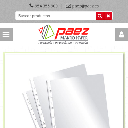
954 355 900
|
paez@paez.es