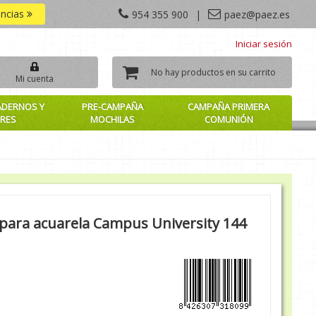
encias
954 355 900
|
paez@paez.es
Iniciar sesión
No hay productos en su carrito
Mi cuenta
ADERNOS Y
PRE-CAMPAÑA
CAMPAÑA PRIMERA
RES
MOCHILAS
COMUNIÓN
 para acuarela Campus University 144