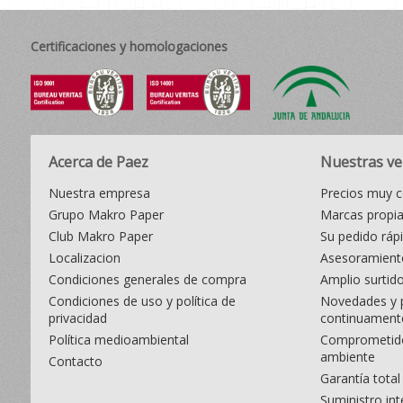
Certificaciones y homologaciones
Acerca de Paez
Nuestras ve
Nuestra empresa
Precios muy c
Grupo Makro Paper
Marcas propi
Club Makro Paper
Su pedido ráp
Localizacion
Asesoramiento
Condiciones generales de compra
Amplio surtid
Condiciones de uso y política de
Novedades y 
privacidad
continuament
Política medioambiental
Comprometido
ambiente
Contacto
Garantía total
Suministro int