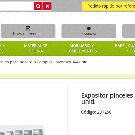
Pedido rápido por refer
Nuestras ventajas
Contacto
A Y
MATERIAL DE
MOBILIARIO Y
PAPEL, CU
ES
OFICINA
COMPLEMENTOS
SOB
celes para acuarela Campus University 144 unid.
Expositor pinceles
unid.
Código:
287258