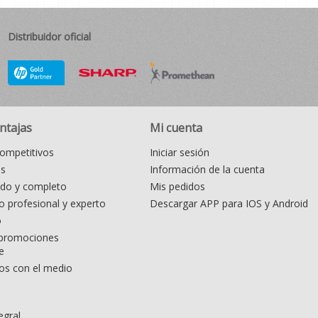
Distribuidor oficial
ntajas
Mi cuenta
ompetitivos
Iniciar sesión
as
Información de la cuenta
ido y completo
Mis pedidos
 profesional y experto
Descargar APP para IOS y Android
o
promociones
e
s con el medio
egral