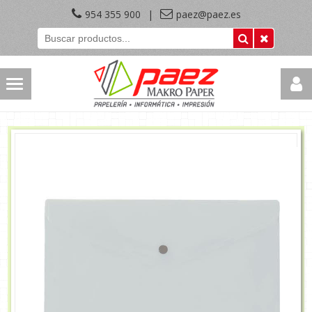
954 355 900
|
paez@paez.es