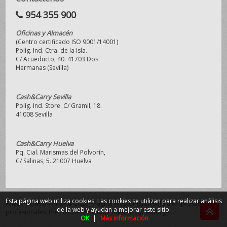
954 355 900
Oficinas y Almacén
(Centro certificado ISO 9001/14001)
Políg. Ind. Ctra. de la Isla.
C/ Acueducto, 40. 41703 Dos
Hermanas (Sevilla)
Cash&Carry Sevilla
Políg. Ind. Store. C/ Gramil, 18.
41008 Sevilla
Cash&Carry Huelva
Pq. Cial. Marismas del Polvorín,
C/ Salinas, 5. 21007 Huelva
Esta página web utiliza cookies. Las cookies se utilizan para realizar análisis
PAEZ - MAKRO PAPER © 2026 - Página Web dirigida sólo a empresas y
de la web y ayudan a mejorar este sitio.
profesionales. Precios IVA incluido.
Powered by Sellforge
.
OK
|
Más información