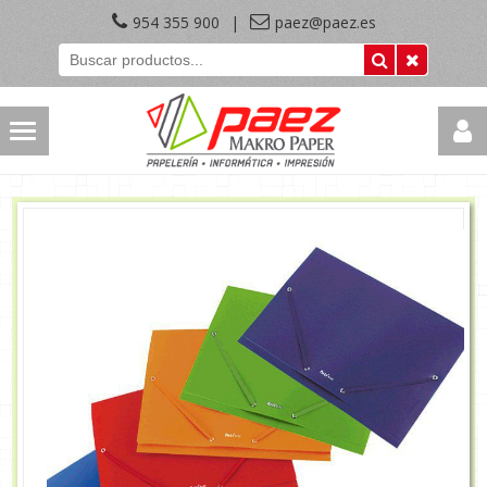
954 355 900
|
paez@paez.es