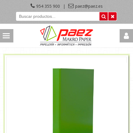
954 355 900
|
paez@paez.es