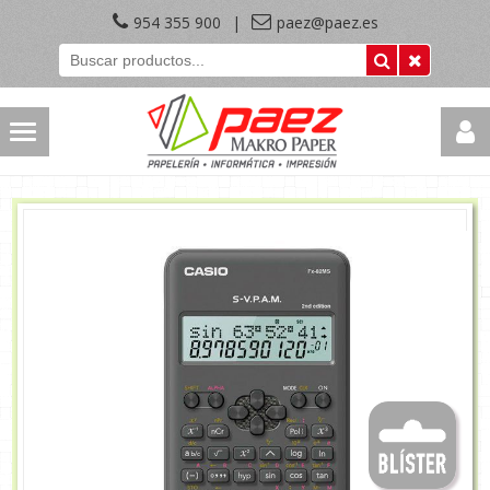
954 355 900
|
paez@paez.es