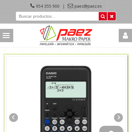
954 355 900
|
paez@paez.es