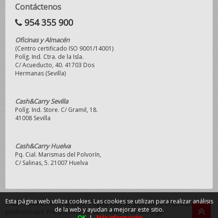
Contáctenos
954 355 900
Oficinas y Almacén
(Centro certificado ISO 9001/14001)
Políg. Ind. Ctra. de la Isla.
C/ Acueducto, 40. 41703 Dos
Hermanas (Sevilla)
Cash&Carry Sevilla
Políg. Ind. Store. C/ Gramil, 18.
41008 Sevilla
Cash&Carry Huelva
Pq. Cial. Marismas del Polvorín,
C/ Salinas, 5. 21007 Huelva
Esta página web utiliza cookies. Las cookies se utilizan para realizar análisis
PAEZ - MAKRO PAPER © 2026 - Página Web dirigida sólo a empresas y
de la web y ayudan a mejorar este sitio.
profesionales. Precios IVA incluido.
Powered by Sellforge
.
OK
|
Más información