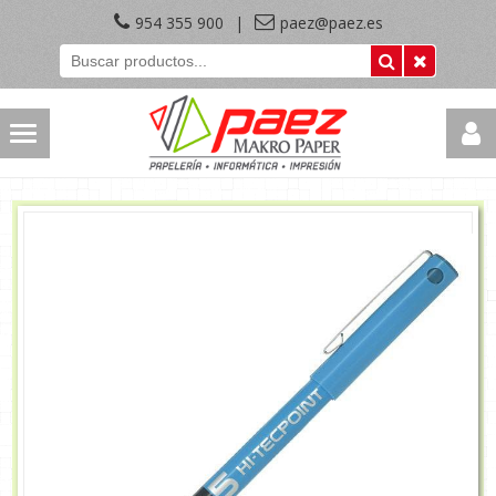
954 355 900
|
paez@paez.es