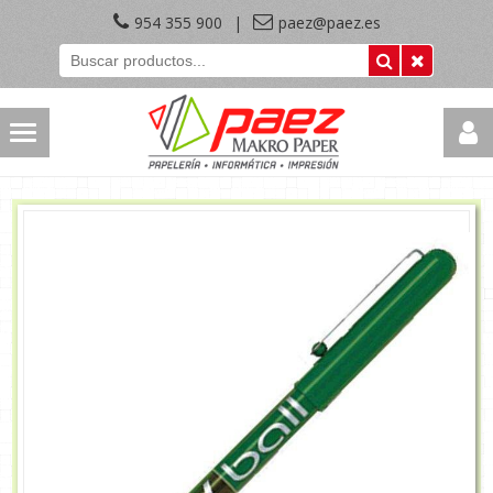
954 355 900
|
paez@paez.es