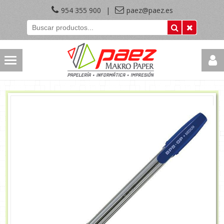
954 355 900
|
paez@paez.es