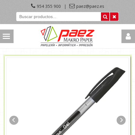
954 355 900
|
paez@paez.es