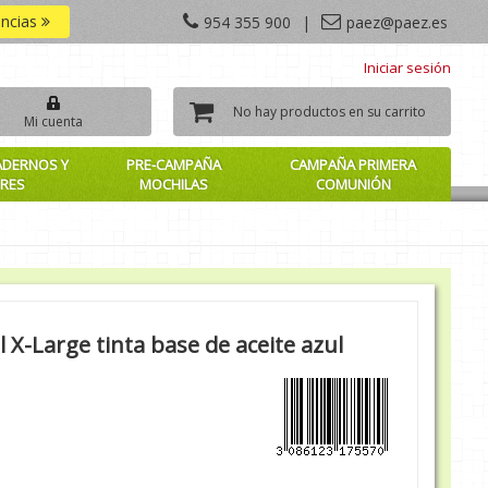
encias
954 355 900
|
paez@paez.es
Iniciar sesión
No hay productos en su carrito
Mi cuenta
ADERNOS Y
PRE-CAMPAÑA
CAMPAÑA PRIMERA
RES
MOCHILAS
COMUNIÓN
al X-Large tinta base de aceite azul