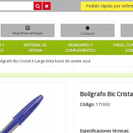
Pedido rápido por refer
Nuestras ventajas
Contacto
A Y
MATERIAL DE
MOBILIARIO Y
PAPEL, CU
ES
OFICINA
COMPLEMENTOS
SOB
lígrafo Bic Cristal X-Large tinta base de aceite azul
Bolígrafo Bic Crist
Código:
171000
Especificaciones técnicas: