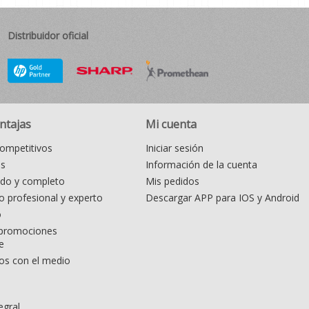
Distribuidor oficial
ntajas
Mi cuenta
ompetitivos
Iniciar sesión
as
Información de la cuenta
ido y completo
Mis pedidos
 profesional y experto
Descargar APP para IOS y Android
o
promociones
e
s con el medio
egral