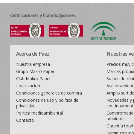
Certificaciones y homologaciones
Acerca de Paez
Nuestras ve
Nuestra empresa
Precios muy c
Grupo Makro Paper
Marcas propi
Club Makro Paper
Su pedido ráp
Localizacion
Asesoramiento
Condiciones generales de compra
Amplio surtid
Condiciones de uso y política de
Novedades y 
privacidad
continuament
Política medioambiental
Comprometido
ambiente
Contacto
Garantía total
Suministro int