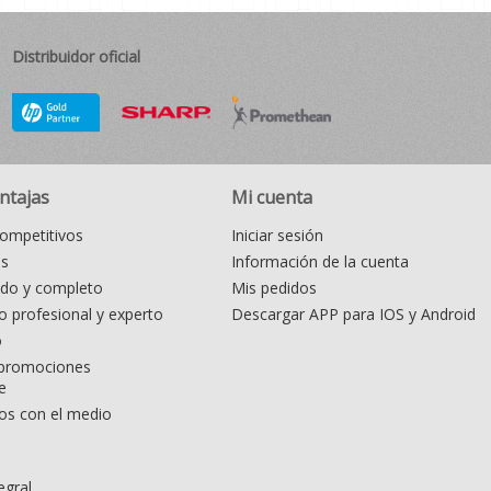
Distribuidor oficial
ntajas
Mi cuenta
ompetitivos
Iniciar sesión
as
Información de la cuenta
ido y completo
Mis pedidos
 profesional y experto
Descargar APP para IOS y Android
o
promociones
e
s con el medio
egral