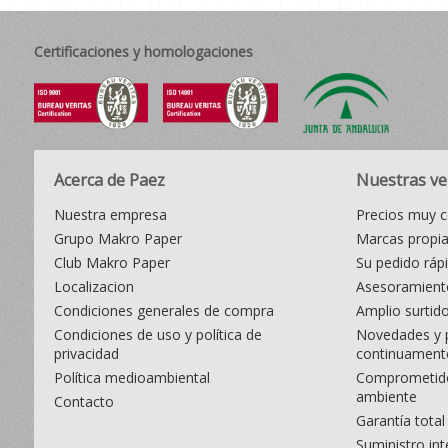
Certificaciones y homologaciones
Acerca de Paez
Nuestras ve
Nuestra empresa
Precios muy c
Grupo Makro Paper
Marcas propi
Club Makro Paper
Su pedido ráp
Localizacion
Asesoramiento
Condiciones generales de compra
Amplio surtid
Condiciones de uso y política de
Novedades y 
privacidad
continuament
Política medioambiental
Comprometido
ambiente
Contacto
Garantía total
Suministro int