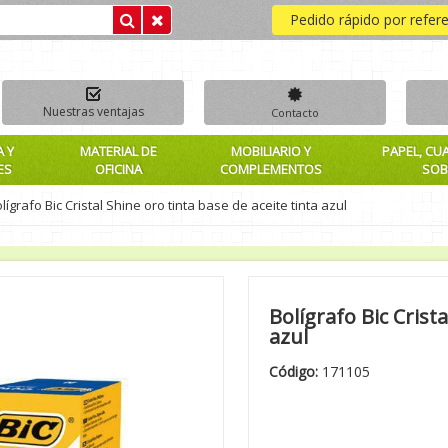
Pedido rápido por refer
Nuestras ventajas
Contacto
A Y
MATERIAL DE
MOBILIARIO Y
PAPEL, CU
ES
OFICINA
COMPLEMENTOS
SOB
lígrafo Bic Cristal Shine oro tinta base de aceite tinta azul
Bolígrafo Bic Crista
azul
Código:
171105