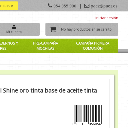
encias
954 355 900
|
paez@paez.es
Iniciar sesión
No hay productos en su carrito
Mi cuenta
ADERNOS Y
PRE-CAMPAÑA
CAMPAÑA PRIMERA
RES
MOCHILAS
COMUNIÓN
l Shine oro tinta base de aceite tinta