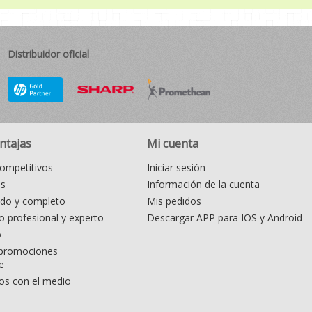
Distribuidor oficial
ntajas
Mi cuenta
ompetitivos
Iniciar sesión
as
Información de la cuenta
ido y completo
Mis pedidos
 profesional y experto
Descargar APP para IOS y Android
o
promociones
e
s con el medio