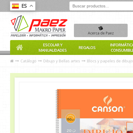
ES
Acerca de Paez
ESCOLAR Y
INFORMÁTIC
REGALOS
MANUALIDADES
CONSUMIBL
Catálogo
Dibujo y Bellas artes
Blocs y papeles de dibujo