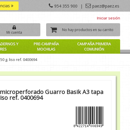
encias
954 355 900
|
paez@paez.es
Iniciar sesión
No hay productos en su carrito
Mi cuenta
ADERNOS Y
PRE-CAMPAÑA
CAMPAÑA PRIMERA
RES
MOCHILAS
COMUNIÓN
0 g. liso ref. 0400694
o microperforado Guarro Basik A3 tapa
liso ref. 0400694