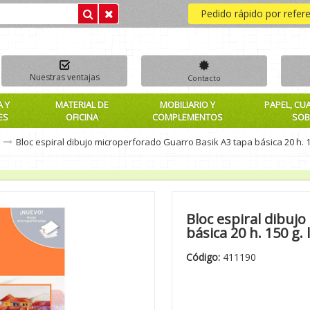
Pedido rápido por refer
Nuestras ventajas
Contacto
A Y
MATERIAL DE
MOBILIARIO Y
PAPEL, CU
ES
OFICINA
COMPLEMENTOS
SOB
Bloc espiral dibujo microperforado Guarro Basik A3 tapa básica 20 h. 15
Bloc espiral dibuj
básica 20 h. 150 g. 
Código:
411190