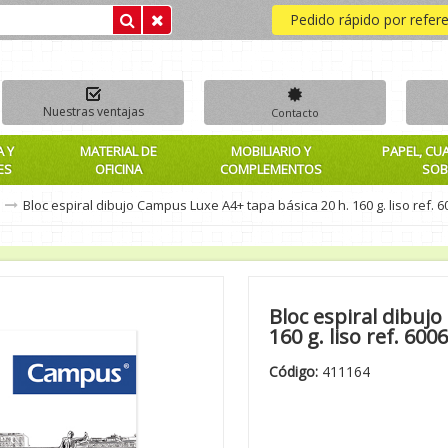
Pedido rápido por refer
Nuestras ventajas
Contacto
A Y
MATERIAL DE
MOBILIARIO Y
PAPEL, CU
ES
OFICINA
COMPLEMENTOS
SOB
Bloc espiral dibujo Campus Luxe A4+ tapa básica 20 h. 160 g. liso ref. 
Bloc espiral dibuj
160 g. liso ref. 600
Código:
411164