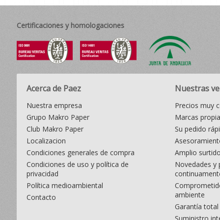
Certificaciones y homologaciones
Acerca de Paez
Nuestras ve
Nuestra empresa
Precios muy c
Grupo Makro Paper
Marcas propi
Club Makro Paper
Su pedido ráp
Localizacion
Asesoramiento
Condiciones generales de compra
Amplio surtid
Condiciones de uso y política de
Novedades y 
privacidad
continuament
Política medioambiental
Comprometido
ambiente
Contacto
Garantía total
Suministro int