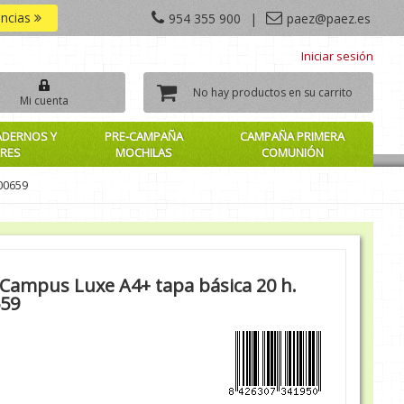
encias
954 355 900
|
paez@paez.es
Iniciar sesión
No hay productos en su carrito
Mi cuenta
ADERNOS Y
PRE-CAMPAÑA
CAMPAÑA PRIMERA
RES
MOCHILAS
COMUNIÓN
600659
o Campus Luxe A4+ tapa básica 20 h.
659