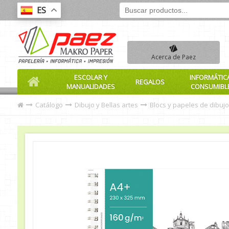
ES
Acerca de Paez
ESCOLAR Y
INFORMÁTIC
REGALOS
MANUALIDADES
CONSUMIBL
Catálogo
Dibujo y Bellas artes
Blocs y papeles de dibujo