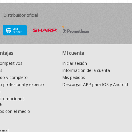
Distribuidor oficial
ntajas
Mi cuenta
ompetitivos
Iniciar sesión
as
Información de la cuenta
ido y completo
Mis pedidos
 profesional y experto
Descargar APP para IOS y Android
o
promociones
e
s con el medio
egral