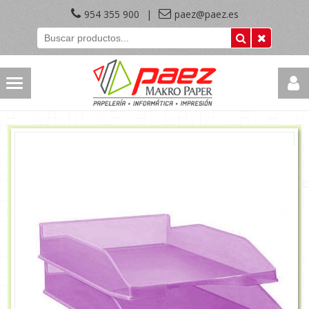
954 355 900
|
paez@paez.es