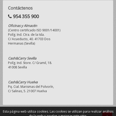
Contáctenos
954 355 900
Oficinas y Almacén
(Centro certificado ISO 9001/14001)
Políg. Ind. Ctra. de la Isla.
C/ Acueducto, 40. 41703 Dos
Hermanas (Sevilla)
Cash&Carry Sevilla
Políg. Ind. Store. C/ Gramil, 18.
41008 Sevilla
Cash&Carry Huelva
Pq. Cial. Marismas del Polvorín,
C/ Salinas, 5. 21007 Huelva
Esta página web utiliza cookies. Las cookies se utilizan para realizar análisis
PAEZ - MAKRO PAPER © 2026 - Página Web dirigida sólo a empresas y
de la web y ayudan a mejorar este sitio.