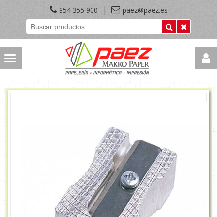
954 355 900
|
paez@paez.es