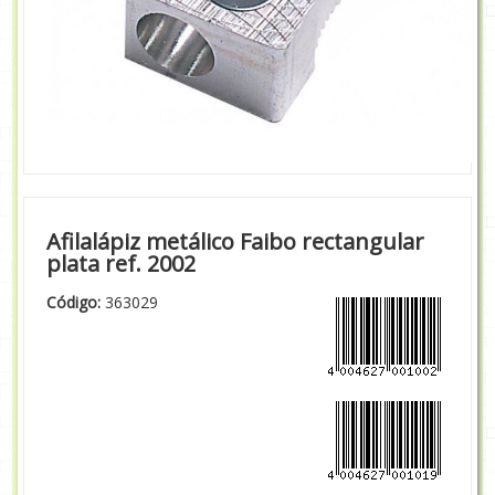
Afilalápiz metálico Faibo rectangular
plata ref. 2002
Código:
363029